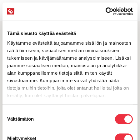
Haku
FI
Valikko
Tämä sivusto käyttää evästeitä
Eventillan uutiskirje
Käytämme evästeitä tarjoamamme sisällön ja mainosten
Pysy ajantasalla uutisista ja viimeisimmistä vinkeistä
räätälöimiseen, sosiaalisen median ominaisuuksien
tukemiseen ja kävijämäärämme analysoimiseen. Lisäksi
Tilaa uutiskirje
jaamme sosiaalisen median, mainosalan ja analytiikka-
alan kumppaneillemme tietoja siitä, miten käytät
sivustoamme. Kumppanimme voivat yhdistää näitä
tietoja muihin tietoihin, joita olet antanut heille tai joita on
kerätty, kun olet käyttänyt heidän palvelujaan.
Suostumuksen
Välttämätön
valinta
myynti@eventilla.com
010 526 3190
Mieltymykset