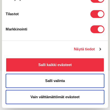
8,35 snt/puhelu + 16,69 snt/min
Tilastot
Markkinointi
Imprint
Tietosuojaseloste
Näytä tiedot
© Eventilla Oy
Salli kaikki evästeet
Salli valinta
Vain välttämättömät evästeet