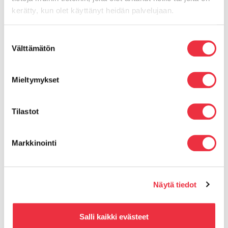
kerätty, kun olet käyttänyt heidän palvelujaan.
Surveys
Suostumuksen
Templates
Välttämätön
valinta
Brandpackage
Mieltymykset
Graphic reports
Tilastot
Markkinointi
Näytä tiedot
Enterprise
Salli kaikki evästeet