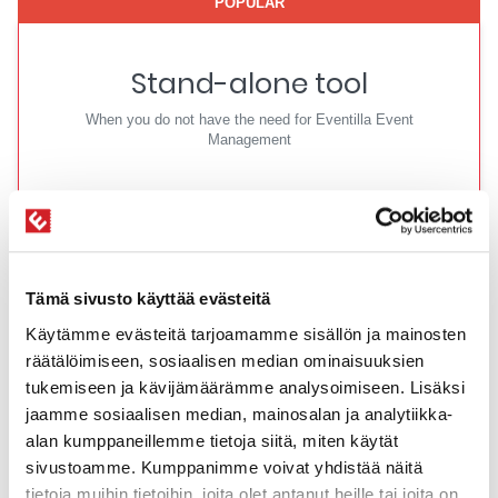
POPULAR
Stand-alone tool
When you do not have the need for Eventilla Event
Management
Price
600€ + 149
€
/ kk
Tämä sivusto käyttää evästeitä
Käytämme evästeitä tarjoamamme sisällön ja mainosten
räätälöimiseen, sosiaalisen median ominaisuuksien
Contact sales
tukemiseen ja kävijämäärämme analysoimiseen. Lisäksi
jaamme sosiaalisen median, mainosalan ja analytiikka-
alan kumppaneillemme tietoja siitä, miten käytät
Features
sivustoamme. Kumppanimme voivat yhdistää näitä
tietoja muihin tietoihin, joita olet antanut heille tai joita on