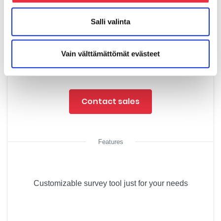
A full-service, integrated query tool for hard use
Salli valinta
Starting from
Vain välttämättömät evästeet
850€ + 299
€
/ kk
Contact sales
Features
Customizable survey tool just for your needs